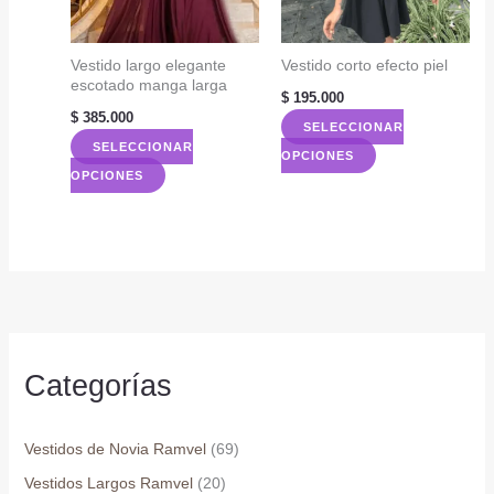
se
se
pueden
pueden
elegir
elegir
Vestido largo elegante
Vestido corto efecto piel
escotado manga larga
en
en
$
195.000
la
la
$
385.000
SELECCIONAR
página
página
SELECCIONAR
Este
OPCIONES
de
de
Este
OPCIONES
producto
producto
producto
producto
tiene
tiene
múltiples
múltiples
variantes.
variantes.
Las
Las
opciones
opciones
se
se
Categorías
pueden
pueden
elegir
elegir
en
Vestidos de Novia Ramvel
(69)
en
la
Vestidos Largos Ramvel
(20)
la