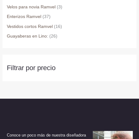
página
página
Velos para novia Ramvel
(3)
de
de
Enterizos Ramvel
(37)
producto
producto
Vestidos cortos Ramvel
(16)
Guayaberas en Lino:
(26)
Filtrar por precio
Conoce un poco más de nuestra diseñadora