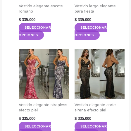
elegir
elegir
Vestido elegante escote
Vestido largo elegante
romano
para fiesta
en
en
la
la
$
335.000
$
335.000
página
página
SELECCIONAR
SELECCIONAR
de
de
Este
Este
OPCIONES
OPCIONES
producto
producto
producto
producto
tiene
tiene
múltiples
múltiples
variantes.
variantes.
Las
Las
opciones
opciones
se
se
pueden
pueden
elegir
elegir
Vestido elegante strapless
Vestido elegante corte
efecto piel
sirena efecto piel
en
en
la
la
$
335.000
$
335.000
página
página
SELECCIONAR
SELECCIONAR