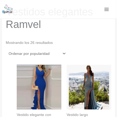
Ir
Vestidos elegantes
al
contenido
Ramvel
Ordenado
Mostrando los 26 resultados
por
popularidad
Vestido elegante con
Vestido largo