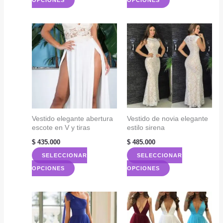
producto
producto
producto
producto
tiene
tiene
múltiples
múltiples
variantes.
variantes.
Las
Las
opciones
opciones
se
se
pueden
pueden
elegir
elegir
Vestido elegante abertura
Vestido de novia elegante
escote en V y tiras
estilo sirena
en
en
la
la
$
435.000
$
485.000
página
página
SELECCIONAR
SELECCIONAR
de
de
Este
Este
OPCIONES
OPCIONES
producto
producto
producto
producto
tiene
tiene
múltiples
múltiples
variantes.
variantes.