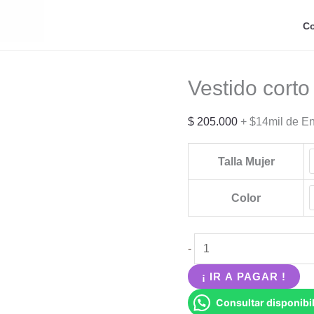
Co
Vestido cort
$
205.000
+ $14mil de E
Talla Mujer
Color
Vestido
-
corto
¡ IR A PAGAR !
manga
Consultar disponibil
larga