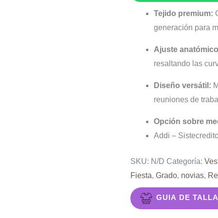
en
Tejido premium:
C
blonda
generación para ma
cantidad
Ajuste anatómico
resaltando las cur
Diseño versátil:
M
reuniones de traba
Opción sobre me
Addi – Sistecredit
SKU:
N/D
Categoría:
Ves
Fiesta
,
Grado
,
novias
,
Re
GUIA DE TALL