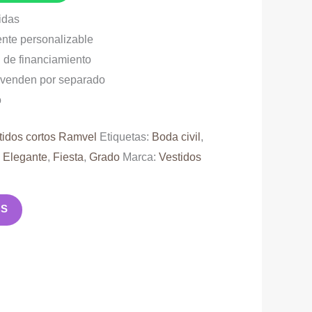
idas
te personalizable
 de financiamiento
venden por separado
o
tidos cortos Ramvel
Etiquetas:
Boda civil
,
,
Elegante
,
Fiesta
,
Grado
Marca:
Vestidos
AS