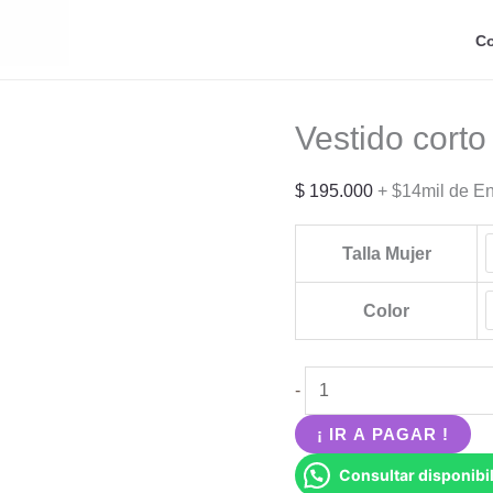
Co
Vestido corto
$
195.000
+ $14mil de E
Talla Mujer
Color
Vestido
-
corto
¡ IR A PAGAR !
strapless
Consultar disponibil
con