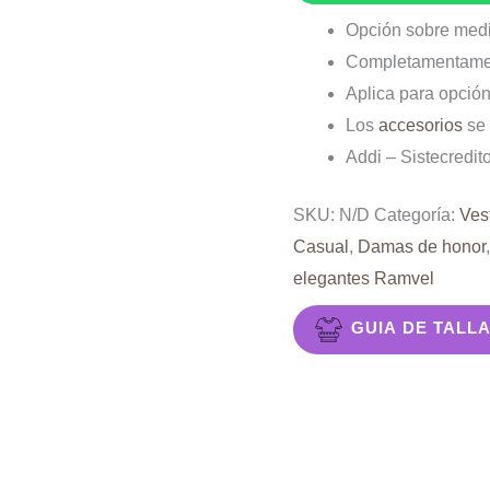
abertura
Opción sobre med
cantidad
Completamentamen
Aplica para opción
Los
accesorios
se 
Addi – Sistecredit
SKU:
N/D
Categoría:
Ves
Casual
,
Damas de honor
elegantes Ramvel
GUIA DE TALL