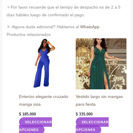
🔅Por favor recuerde que el tiempo de despacho es de 2 a 5
días hábiles luego de confirmado el pago.
🔆 Alguna duda adicional? Háblanos al
WhatsApp
Productos relacionados
Enterizo elegante cruzado
Vestido largo sin mangas
manga sisa
para fiesta
$
185.000
$
335.000
SELECCIONAR
SELECCIONAR
Este
Este
OPCIONES
OPCIONES