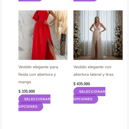
producto
producto
tiene
tiene
múltiples
múltiples
variantes.
variantes.
Las
Las
opciones
opciones
se
se
pueden
pueden
elegir
elegir
Vestido elegante para
Vestido elegante con
en
en
fiesta con abertura y
abertura lateral y tiras
la
la
manga
$
435.000
página
página
$
335.000
SELECCIONAR
de
de
Este
SELECCIONAR
OPCIONES
producto
producto
Este
producto
OPCIONES
producto
tiene
tiene
múltiples
múltiples
variantes.