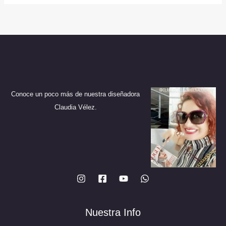
variantes.
Las
Las
opciones
opciones
se
se
pueden
pueden
elegir
elegir
en
en
la
Conoce un poco más de nuestra diseñadora
la
página
Claudia Vélez.
página
de
de
producto
producto
Nuestra Info