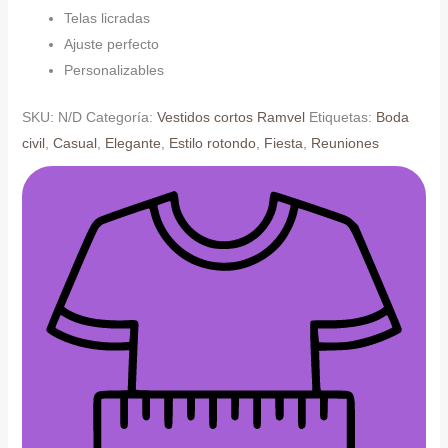
Telas licradas
Ajuste perfecto
Personalizables
SKU:
N/D
Categoría:
Vestidos cortos Ramvel
Etiquetas:
Boda
civil
,
Casual
,
Elegante
,
Estilo rotondo
,
Fiesta
,
Reuniones