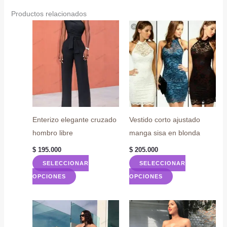
Productos relacionados
Enterizo elegante cruzado
Vestido corto ajustado
hombro libre
manga sisa en blonda
$
195.000
$
205.000
SELECCIONAR
SELECCIONAR
Este
Este
OPCIONES
OPCIONES
producto
producto
tiene
tiene
múltiples
múltiples