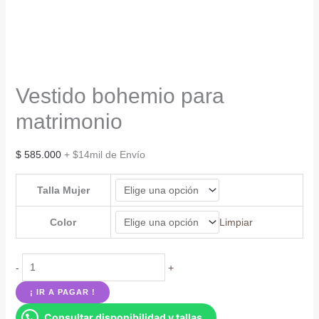
Vestido bohemio para
matrimonio
$
585.000
+ $14mil de Envío
Talla Mujer
Color
Limpiar
Vestido
-
+
bohemio
¡ IR A PAGAR !
para
Consultar disponibilidad y tallas
matrimonio