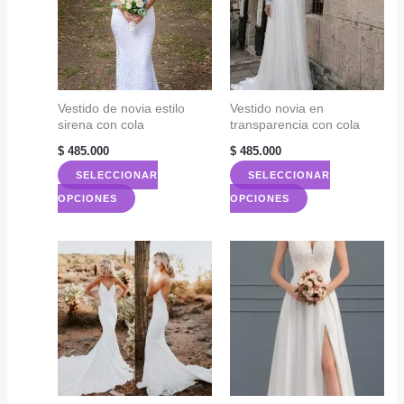
Vestido de novia estilo
Vestido novia en
sirena con cola
transparencia con cola
$
485.000
$
485.000
SELECCIONAR
SELECCIONAR
Este
Este
OPCIONES
OPCIONES
producto
producto
tiene
tiene
múltiples
múltiples
variantes.
variantes.
Las
Las
opciones
opciones
se
se
pueden
pueden