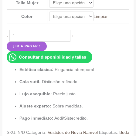
Talla Mujer
Color
Limpiar
Vestido
-
+
de
¡ IR A PAGAR !
novia
Consultar disponibilidad y tallas
clasico
cantidad
Estética clásica:
Elegancia atemporal.
Cola sutil:
Distinción refinada.
Lujo asequible:
Precio justo.
Ajuste experto:
Sobre medidas.
Pago inmediato:
Addi/Sistecredito.
SKU:
N/D
Categoría:
Vestidos de Novia Ramvel
Etiquetas:
Boda