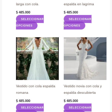
larga con cola
espalda en lagrima
$
485.000
$
485.000
SELECCIONAR
SELECCIONAR
Este
Este
OPCIONES
OPCIONES
producto
producto
tiene
tiene
múltiples
múltiples
variantes.
variantes.
Las
Las
opciones
opciones
se
se
pueden
pueden
elegir
elegir
Vestido con cola espalda
Vestido novia con cola y
en
en
romana
espalda descubierta
la
la
$
485.000
$
485.000
página
página
SELECCIONAR
SELECCIONAR
de
de