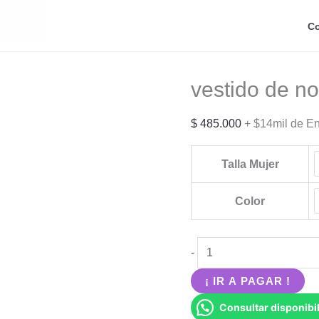
Co
vestido de no
$
485.000
+ $14mil de E
Talla Mujer
Color
vestido
-
de
¡ IR A PAGAR !
novia
Consultar disponibil
con