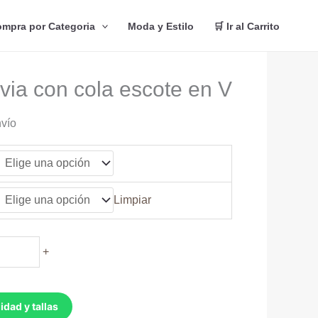
mpra por Categoria
Moda y Estilo
🛒 Ir al Carrito
via con cola escote en V
nvío
Limpiar
+
idad y tallas