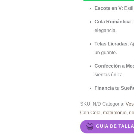
cola
Escote en V:
Estil
escote
en
Cola Romántica:
V
elegancia.
cantidad
Telas Licradas:
Aj
un guante.
Confección a Me
sientas única.
Financia tu Sueñ
SKU:
N/D
Categoría:
Ves
Con Cola
,
matrimonio
,
no
GUIA DE TALL