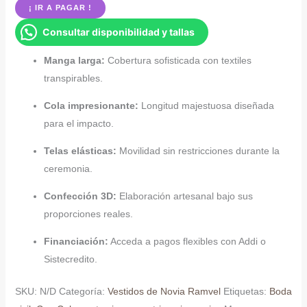
¡ IR A PAGAR !
novia
Consultar disponibilidad y tallas
manga
larga
Manga larga:
Cobertura sofisticada con textiles
con
transpirables.
cola
cantidad
Cola impresionante:
Longitud majestuosa diseñada
para el impacto.
Telas elásticas:
Movilidad sin restricciones durante la
ceremonia.
Confección 3D:
Elaboración artesanal bajo sus
proporciones reales.
Financiación:
Acceda a pagos flexibles con Addi o
Sistecredito.
SKU:
N/D
Categoría:
Vestidos de Novia Ramvel
Etiquetas:
Boda