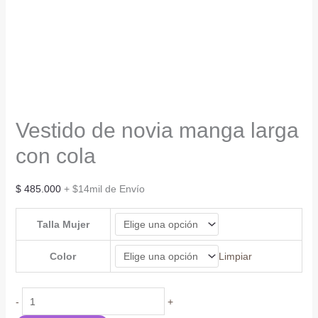
Vestido de novia manga larga
con cola
$
485.000
+ $14mil de Envío
Talla Mujer
Color
Limpiar
Vestido
-
+
de