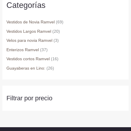
se
Categorías
pueden
elegir
Vestidos de Novia Ramvel
(69)
en
Vestidos Largos Ramvel
(20)
la
página
Velos para novia Ramvel
(3)
de
Enterizos Ramvel
(37)
producto
Vestidos cortos Ramvel
(16)
Guayaberas en Lino:
(26)
Filtrar por precio