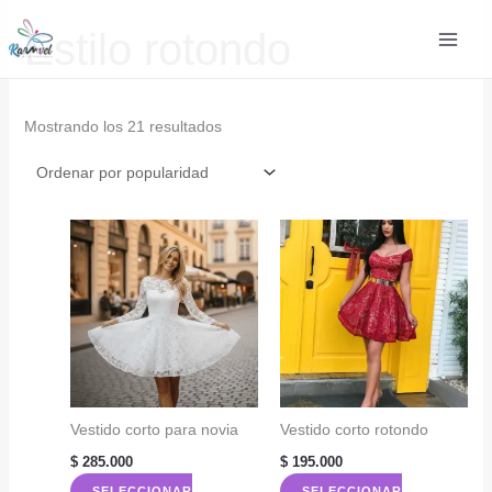
Ir
Estilo rotondo
al
contenido
Ordenado
Mostrando los 21 resultados
por
popularidad
Vestido corto para novia
Vestido corto rotondo
$
285.000
$
195.000
SELECCIONAR
SELECCIONAR