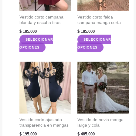
pueden
pueden
elegir
elegir
Vestido corto campana
Vestido corto falda
en
blonda y escuba tiras
campana manga corta
en
la
la
$
185.000
$
185.000
página
página
SELECCIONAR
SELECCIONAR
de
de
Este
Este
OPCIONES
OPCIONES
producto
producto
producto
producto
tiene
tiene
múltiples
múltiples
variantes.
variantes.
Las
Las
opciones
opciones
se
se
pueden
pueden
elegir
elegir
Vestido corto ajustado
Vestido de novia manga
transparencia en mangas
larga y cola
en
en
la
la
$
195.000
$
485.000