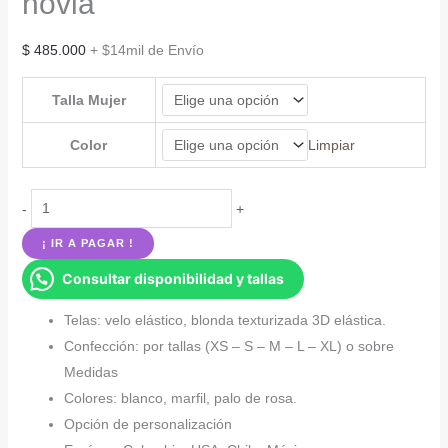
novia
$
485.000
+ $14mil de Envío
Talla Mujer
Color
Limpiar
Vestido
-
+
sencillo
¡ IR A PAGAR !
con
Consultar disponibilidad y tallas
cola
para
Telas: velo elástico, blonda texturizada 3D elástica.
novia
Confección: por tallas (XS – S – M – L – XL) o sobre
cantidad
Medidas
Colores: blanco, marfil, palo de rosa.
Opción de personalización