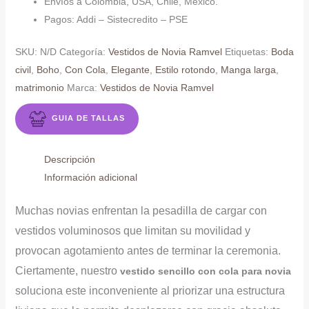
Envíos a Colombia, USA, Chile, México.
Pagos: Addi – Sistecredito – PSE
SKU:
N/D
Categoría:
Vestidos de Novia Ramvel
Etiquetas:
Boda
civil
,
Boho
,
Con Cola
,
Elegante
,
Estilo rotondo
,
Manga larga
,
matrimonio
Marca:
Vestidos de Novia Ramvel
GUIA DE TALLAS
Descripción
Información adicional
Muchas novias enfrentan la pesadilla de cargar con
vestidos voluminosos que limitan su movilidad y
provocan agotamiento antes de terminar la ceremonia.
Ciertamente, nuestro
vestido sencillo con cola para novia
soluciona este inconveniente al priorizar una estructura