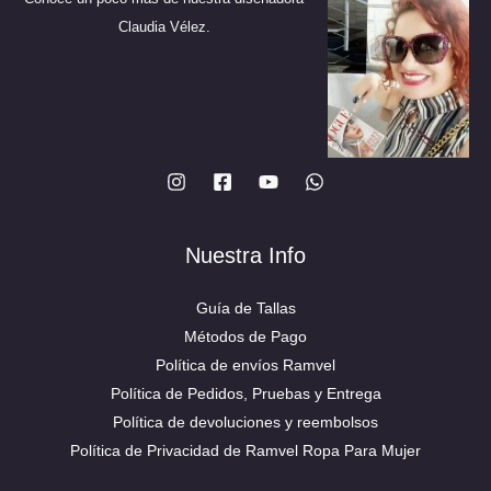
la
la
Claudia Vélez.
página
página
de
de
producto
producto
Nuestra Info
Guía de Tallas
Métodos de Pago
Política de envíos Ramvel
Política de Pedidos, Pruebas y Entrega
Política de devoluciones y reembolsos
Política de Privacidad de Ramvel Ropa Para Mujer