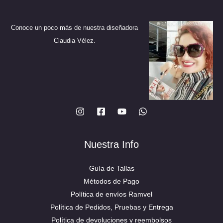
elegir
en
en
la
Conoce un poco más de nuestra diseñadora
la
página
Claudia Vélez.
página
de
de
producto
producto
Nuestra Info
Guía de Tallas
Métodos de Pago
Política de envíos Ramvel
Política de Pedidos, Pruebas y Entrega
Política de devoluciones y reembolsos