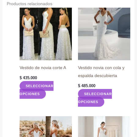
Productos relacionados
Vestido de novia corte A
Vestido novia con cola y
espalda descubierta
$
435.000
$
485.000
SELECCIONAR
Este
OPCIONES
SELECCIONAR
producto
Este
OPCIONES
tiene
producto
múltiples
tiene
variantes.
múltiples
Las
variantes.