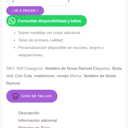
-
+
de
¡ IR A PAGAR !
novia
Consultar disponibilidad y tallas
clásico
escote
Sobre medidas sin costo adicional.
abertura
Telas de primera calidad.
cantidad
Personalización disponible en escotes, largos y
adaptaciones.
SKU:
N/D
Categoría:
Vestidos de Novia Ramvel
Etiquetas:
Boda
civil
,
Con Cola
,
matrimonio
,
novias
Marca:
Vestidos de Novia
Ramvel
GUIA DE TALLAS
Descripción
Información adicional
Métodos de Pago