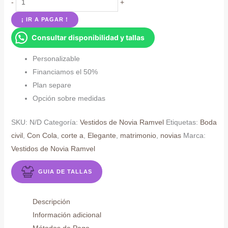
-
+
de
¡ IR A PAGAR !
novia
Consultar disponibilidad y tallas
con
encajes
Personalizable
y
Financiamos el 50%
cola
Plan separe
cantidad
Opción sobre medidas
SKU:
N/D
Categoría:
Vestidos de Novia Ramvel
Etiquetas:
Boda
civil
,
Con Cola
,
corte a
,
Elegante
,
matrimonio
,
novias
Marca:
Vestidos de Novia Ramvel
GUIA DE TALLAS
Descripción
Información adicional