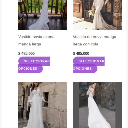
Vestido novia sirena
Vestido de novia manga
manga larga
larga con cola
$
485.000
$
485.000
SELECCIONAR
SELECCIONAR
Este
Este
OPCIONES
OPCIONES
producto
producto
tiene
tiene
múltiples
múltiples
variantes.
variantes.
Las
Las
opciones
opciones
se
se
pueden
pueden