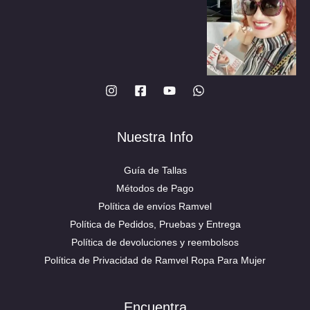
página
página
de
de
producto
producto
Nuestra Info
Guía de Tallas
Métodos de Pago
Política de envíos Ramvel
Política de Pedidos, Pruebas y Entrega
Política de devoluciones y reembolsos
Política de Privacidad de Ramvel Ropa Para Mujer
Encuentra