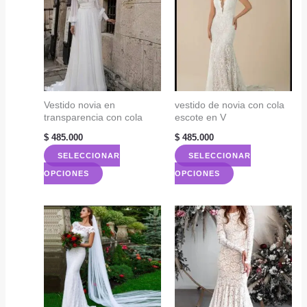
Vestido novia en
vestido de novia con cola
transparencia con cola
escote en V
$
485.000
$
485.000
SELECCIONAR
SELECCIONAR
Este
Este
OPCIONES
OPCIONES
producto
producto
tiene
tiene
múltiples
múltiples
variantes.
variantes.
Las
Las
opciones
opciones
se
se