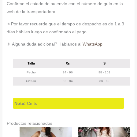
Confirme el estado de su envío con el número de guía en la
web de la transportadora.
🔅Por favor recuerde que el tiempo de despacho es de 1 a 3
días hábiles luego de confirmado el pago.
🔆 Alguna duda adicional? Háblanos al
WhatsApp
Talla
Xs
S
Pecho
94 - 96
98 - 101
1
Cintura
82 - 84
86 - 89
Note:
Cmts
Productos relacionados