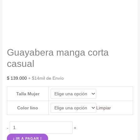
Guayabera manga corta
casual
$
139.000
+ $14mil de Envío
Talla Mujer
Color lino
Limpiar
Guayabera
-
+
manga
¡ IR A PAGAR !