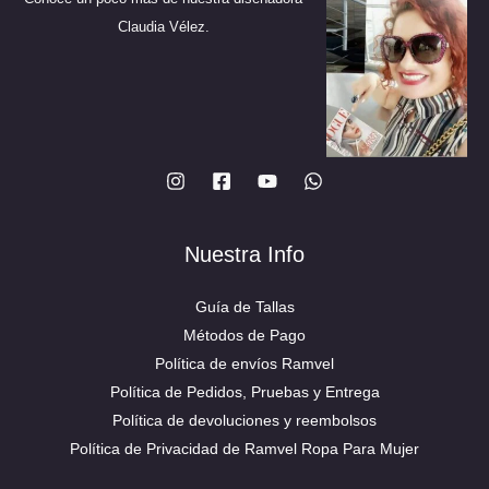
la
página
Claudia Vélez.
página
de
de
producto
producto
Nuestra Info
Guía de Tallas
Métodos de Pago
Política de envíos Ramvel
Política de Pedidos, Pruebas y Entrega
Política de devoluciones y reembolsos
Política de Privacidad de Ramvel Ropa Para Mujer