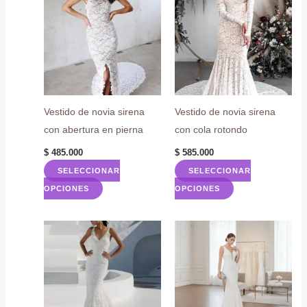
Vestido de novia sirena
Vestido de novia sirena
con abertura en pierna
con cola rotondo
$
485.000
$
585.000
SELECCIONAR
SELECCIONAR
Este
Este
OPCIONES
OPCIONES
producto
producto
tiene
tiene
múltiples
múltiples
variantes.
variantes.
Las
Las
opciones
opciones