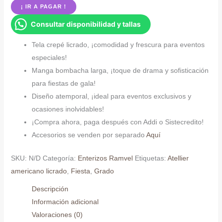
¡ IR A PAGAR !
dos
Consultar disponibilidad y tallas
piezas
de
Tela crepé licrado, ¡comodidad y frescura para eventos
tiras
especiales!
cantidad
Manga bombacha larga, ¡toque de drama y sofisticación
para fiestas de gala!
Diseño atemporal, ¡ideal para eventos exclusivos y
ocasiones inolvidables!
¡Compra ahora, paga después con Addi o Sistecredito!
Accesorios se venden por separado
Aquí
SKU:
N/D
Categoría:
Enterizos Ramvel
Etiquetas:
Atellier
americano licrado
,
Fiesta
,
Grado
Descripción
Información adicional
Valoraciones (0)