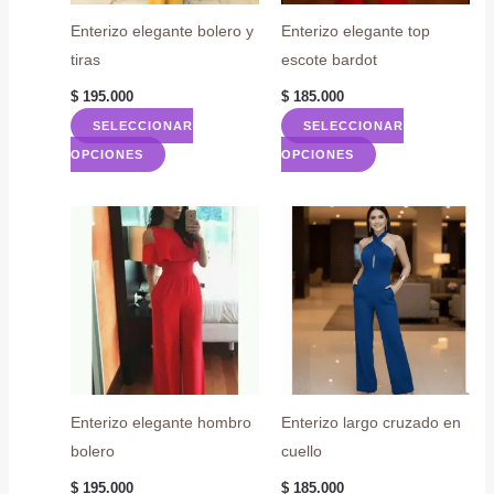
Enterizo elegante bolero y
Enterizo elegante top
tiras
escote bardot
$
195.000
$
185.000
SELECCIONAR
SELECCIONAR
Este
Este
OPCIONES
OPCIONES
producto
producto
tiene
tiene
múltiples
múltiples
variantes.
variantes.
Las
Las
opciones
opciones
se
se
pueden
pueden
elegir
elegir
Enterizo elegante hombro
Enterizo largo cruzado en
en
en
bolero
cuello
la
la
$
195.000
$
185.000