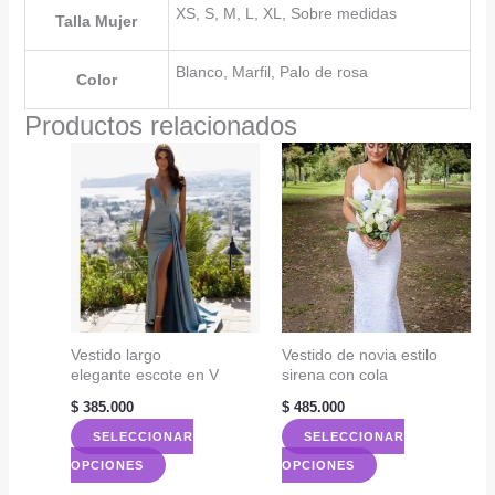
XS, S, M, L, XL, Sobre medidas
Talla Mujer
Blanco, Marfil, Palo de rosa
Color
Productos relacionados
Vestido largo
Vestido de novia estilo
elegante escote en V
sirena con cola
$
385.000
$
485.000
SELECCIONAR
SELECCIONAR
Este
Este
OPCIONES
OPCIONES
producto
producto