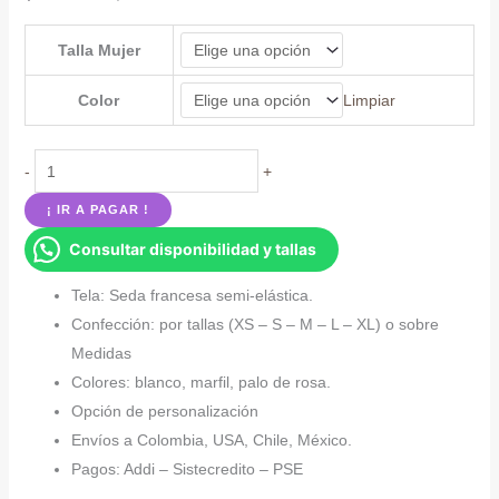
Talla Mujer
Color
Limpiar
Vestido
-
+
elegante
¡ IR A PAGAR !
con
Consultar disponibilidad y tallas
abertura
lateral
Tela: Seda francesa semi-elástica.
y
Confección: por tallas (XS – S – M – L – XL) o sobre
tiras
Medidas
cantidad
Colores: blanco, marfil, palo de rosa.
Opción de personalización
Envíos a Colombia, USA, Chile, México.
Pagos: Addi – Sistecredito – PSE