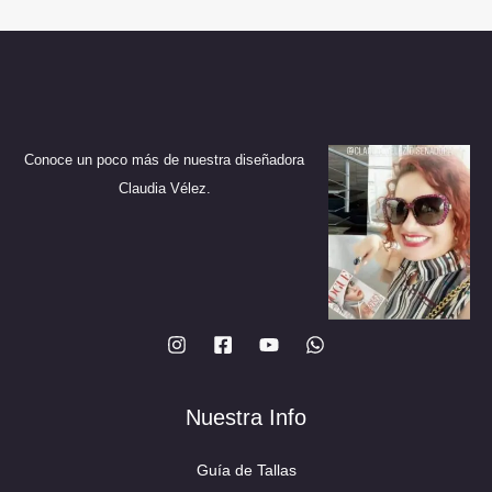
Las
opciones
opciones
se
se
pueden
pueden
elegir
elegir
en
en
Conoce un poco más de nuestra diseñadora
la
la
Claudia Vélez.
página
página
de
de
producto
producto
Nuestra Info
Guía de Tallas