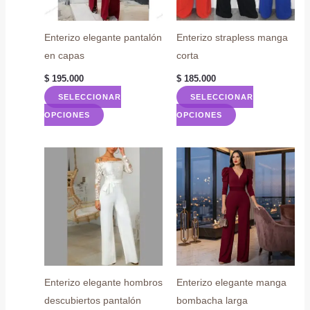
Enterizo elegante pantalón
Enterizo strapless manga
en capas
corta
$
195.000
$
185.000
SELECCIONAR
SELECCIONAR
Este
Este
OPCIONES
OPCIONES
producto
producto
tiene
tiene
múltiples
múltiples
variantes.
variantes.
Las
Las
opciones
opciones
se
se
pueden
pueden
elegir
elegir
Enterizo elegante hombros
Enterizo elegante manga
en
en
descubiertos pantalón
bombacha larga