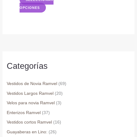
Este
OPCIONES
producto
tiene
múltiples
variantes.
Las
opciones
se
Categorías
pueden
elegir
Vestidos de Novia Ramvel
(69)
en
Vestidos Largos Ramvel
(20)
la
página
Velos para novia Ramvel
(3)
de
Enterizos Ramvel
(37)
producto
Vestidos cortos Ramvel
(16)
Guayaberas en Lino:
(26)